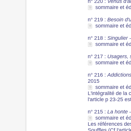
n° 220 :
Venus d'a
sommaire et édit
n° 219 :
Besoin d'
sommaire et édit
n° 218 :
Singulier -
sommaire et édit
n° 217 :
Usagers, s
sommaire et édit
n° 216 :
Addictions
2015
sommaire et édit
L'intégralité de l
l'article p 23-25 es
n° 215 :
La honte
-
sommaire et édit
Les références des
Souffles (Cf l'arti