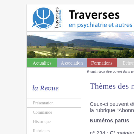
Actualités
Association
Formations
Echan
Il vaut mieux être ouvert dans u
Thèmes des 
Présentation
Ceux-ci peuvent êt
la rubrique "Abo
Commande
Numéros parus
Historique
Rubriques
n° 234 :
Et mainte