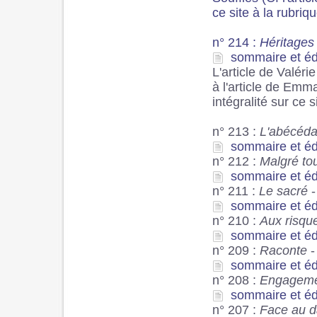
ce site à la rubriqu
n° 214 :
Héritages
sommaire et édit
L'article de Valéri
à l'article de Emm
intégralité sur ce s
n° 213 :
L'abécéda
sommaire et édit
n° 212 :
Malgré to
sommaire et édit
n° 211 :
Le sacré
-
sommaire et édit
n° 210 :
Aux risque
sommaire et édit
n° 209 :
Raconte
-
sommaire et édit
n° 208 :
Engageme
sommaire et édit
n° 207 :
Face au d